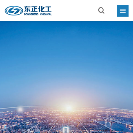
首页
关于东正

业务与产品

新闻中心

联系我们