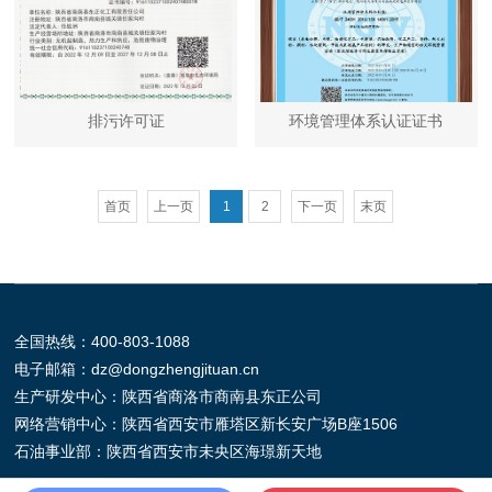
排污许可证
环境管理体系认证证书
首页
上一页
1
2
下一页
末页
全国热线：
400-803-1088
电子邮箱：
dz@dongzhengjituan.cn
生产研发中心：陕西省商洛市商南县东正公司
网络营销中心：陕西省西安市雁塔区新长安广场B座1506
石油事业部：陕西省西安市未央区海璟新天地