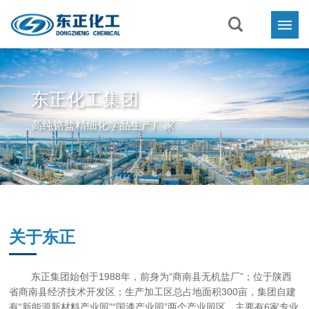
首页
东正化工集团
东正化工集团
关于东正

高纯铬盐精细化学品生产厂家
油田化学品助剂源头工厂
业务与产品

新闻中心

联系我们
关于东正
东正集团始创于1988年，前身为“商南县无机盐厂”；位于陕西
省商南县经济技术开发区；生产加工区总占地面积300亩，集团自建
有“新能源新材料产业园”“国漆产业园”两个产业园区，主要有6家专业