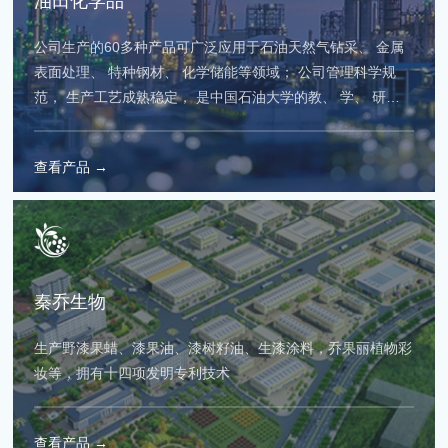
油田化学品
公司生产的60多种产品可广泛应用于石油天然气钻采、 金属
表面处理、 特种钢材、 化学储能等领域； 公司管理科学规
范， 生产工艺成熟稳定， 是中国石油大学的教、 学、 研实
习基地，公司业务包含油田化学品的研发、 生产、 销售和技
术服务， 拥有一批自主知识产权的专利技术和特色产品。
查看产品 →
秦乔生物
生产野漆果蜡、漆果油、漆树籽油、生漆涂料，乔果丽植物彩
妆等，拥有十四项发明专利技术
查看产品 →