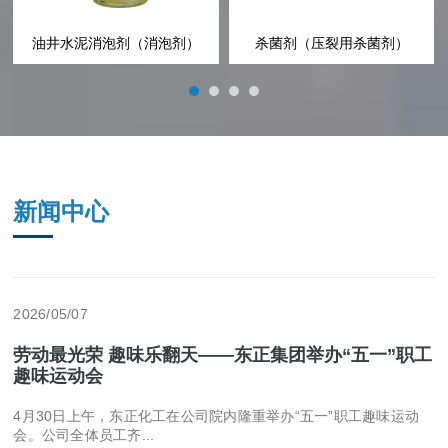
）
水解聚丙烯腈铵盐（铵盐 NH4-HPAN）
聚丙烯酰胺（PAM 絮凝剂）
新闻中心
2026/05/07
劳动最光荣 趣味乐翻天——东正集团举办“五一”职工
趣味运动会
4月30日上午，东正化工在公司院内隆重举办“五一”职工趣味运动
会。公司全体员工齐...