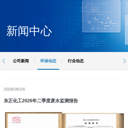
新闻中心

公司新闻
环保动态
行业动态

2026/06/26
东正化工2026年二季度废水监测报告