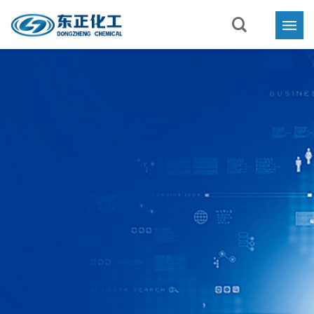
首页
关于东正

业务与产品

新闻中心

联系我们