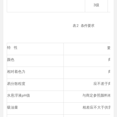
3级
表
2
条件要求
特 性
要 求
颜色
商定
相对着色力
商定
易分散程度
应不差于商定
水悬浮液pH值
与商定参照颜料相差不
吸油量
相差应不大于供需双方