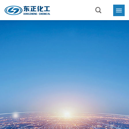
首页
关于东正

业务与产品

新闻中心

联系我们