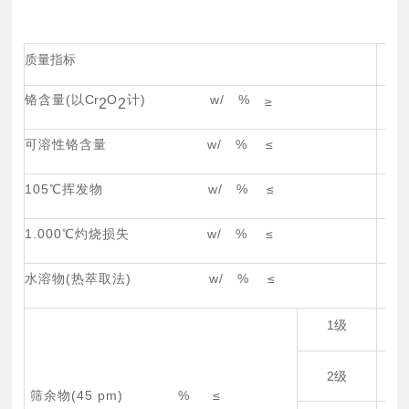
质量指标
铬含量(以
Cr
O
计) w/ %
≥
2
2
可溶性铬含量 w/ % ≤
105℃挥发物 w/ % ≤
1.000℃灼烧损失 w/ % ≤
水溶物(热萃取法) w/ % ≤
1级
2级
筛余物(45 pm) % ≤